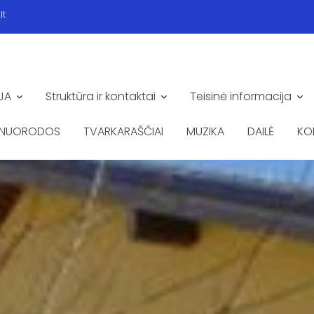
lt
JA
Struktūra ir kontaktai
Teisinė informacija
NUORODOS
TVARKARAŠČIAI
MUZIKA
DAILĖ
KO