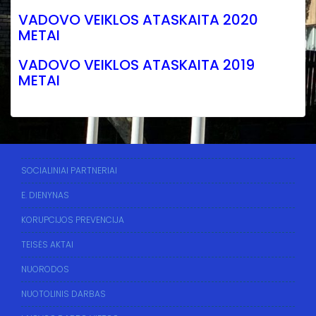
VADOVO VEIKLOS ATASKAITA 2020
METAI
VADOVO VEIKLOS ATASKAITA 2019
METAI
SOCIALINIAI PARTNERIAI
E. DIENYNAS
KORUPCIJOS PREVENCIJA
TEISĖS AKTAI
NUORODOS
NUOTOLINIS DARBAS