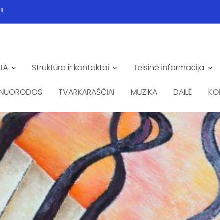
lt
JA
Struktūra ir kontaktai
Teisinė informacija
NUORODOS
TVARKARAŠČIAI
MUZIKA
DAILĖ
KO