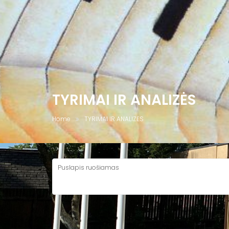
TYRIMAI IR ANALIZĖS
Home
TYRIMAI IR ANALIZĖS
Puslapis ruošiamas