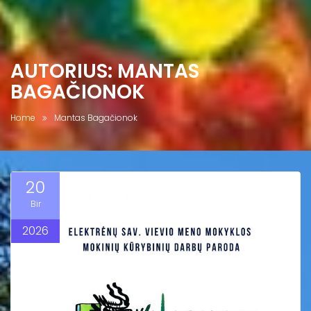
AUTORIUS:
MANTAS
BAGAČIONOK
Home
Mantas Bagačionok
20
Bir
2026