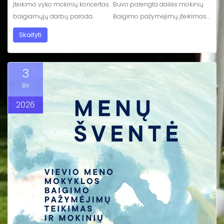
įteikimo vyko mokinių koncertas. Buvo parengta dailės mokinių
baigiamųjų darbų paroda. Baigimo pažymėjimų įteikimas…
Skaityti
3
Bir
2026