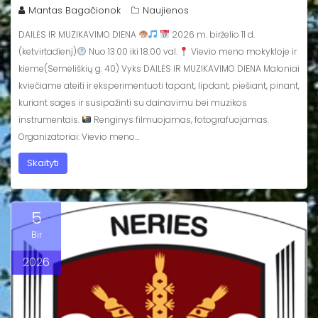
Mantas Bagačionok
Naujienos
DAILĖS IR MUZIKAVIMO DIENA
2026 m. birželio 11 d.
(ketvirtadienį)
Nuo 13.00 iki 18.00 val.
Vievio meno mokykloje ir
kieme(Semeliškių g. 40) Vyks DAILĖS IR MUZIKAVIMO DIENA Maloniai
kviečiame ateiti ir eksperimentuoti tapant, lipdant, piešiant, pinant,
kuriant sages ir susipažinti su dainavimu bei muzikos
instrumentais.
Renginys filmuojamas, fotografuojamas.
Organizatoriai: Vievio meno…
Skaityti
5
Bir
2026