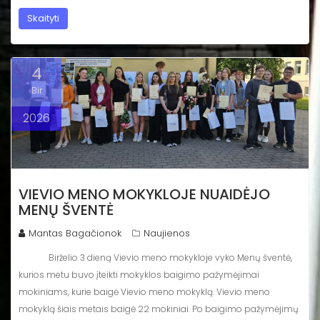
Skaityti
4
Bir
2026
VIEVIO MENO MOKYKLOJE NUAIDĖJO
MENŲ ŠVENTĖ
Mantas Bagačionok
Naujienos
Birželio 3 dieną Vievio meno mokykloje vyko Menų šventė,
kurios metu buvo įteikti mokyklos baigimo pažymėjimai
mokiniams, kurie baigė Vievio meno mokyklą. Vievio meno
mokyklą šiais metais baigė 22 mokiniai. Po baigimo pažymėjimų