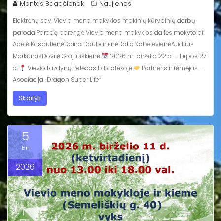
Mantas Bagačionok
Naujienos
Elektrėnų sav. Vievio meno mokyklos mokinių kūrybinių darbų
paroda Parodą parengė Vievio meno mokyklos dailės mokytojai:
Adelė KasputienėDaina DaubarienėDalia KobelevienėAudrius
MarkūnasDovilė Grajauskienė
2026 m. birželio 22 d. – liepos 27
d.
Vievio Lazdynų Pelėdos bibliotekoje
Partneris ir rėmėjas –
Asociacija „Dragon Super Life“
Skaityti
5
Bir
2026