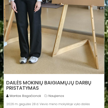
DAILĖS MOKINIŲ BAIGIAMŲJŲ DARBŲ
PRISTATYMAS
Mantas Bagačionok
Naujienos
2026 m. gegužės 28 d. Vievio meno mokykloje vyko dailės