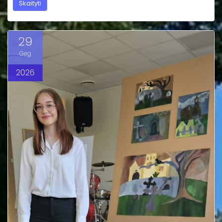
Skaityti
29
Geg
2026