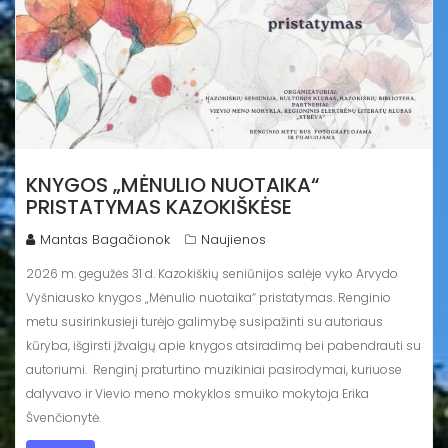
KNYGOS „MĖNULIO NUOTAIKA“
PRISTATYMAS KAZOKIŠKĖSE
Mantas Bagačionok
Naujienos
2026 m. gegužės 31 d. Kazokiškių seniūnijos salėje vyko Arvydo
Vyšniausko knygos „Mėnulio nuotaika“ pristatymas. Renginio
metu susirinkusieji turėjo galimybę susipažinti su autoriaus
kūryba, išgirsti įžvalgų apie knygos atsiradimą bei pabendrauti su
autoriumi. Renginį praturtino muzikiniai pasirodymai, kuriuose
dalyvavo ir Vievio meno mokyklos smuiko mokytoja Erika
Švenčionytė.