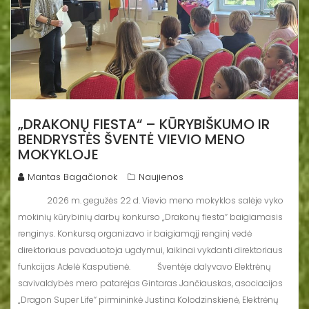
„DRAKONŲ FIESTA“ – KŪRYBIŠKUMO IR
BENDRYSTĖS ŠVENTĖ VIEVIO MENO
MOKYKLOJE
Mantas Bagačionok
Naujienos
2026 m. gegužės 22 d. Vievio meno mokyklos salėje vyko
mokinių kūrybinių darbų konkurso „Drakonų fiesta“ baigiamasis
renginys. Konkursą organizavo ir baigiamąjį renginį vedė
direktoriaus pavaduotoja ugdymui, laikinai vykdanti direktoriaus
funkcijas Adelė Kasputienė. Šventėje dalyvavo Elektrėnų
savivaldybės mero patarėjas Gintaras Jančiauskas, asociacijos
„Dragon Super Life“ pirmininkė Justina Kolodzinskienė, Elektrėnų