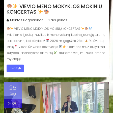
VIEVIO MENO MOKYKLOS MOKINIŲ
KONCERTAS
Mantas Bagačionok
Naujienos
VIEVIO MENO MOKYKLOS MOKINIŲ KONCERTAS
Kviečiame į jaukų muzikos ir meno vakarą, kupiną jaunųjų talentų
pasirodymų bei kūrybos!
2026 m. gegužės 28 d.
Po Šventų
Mišių
Vievio Šv. Onos bažnyčioje
Skambės muzika, lydima
kūrybos ir bendrystės akimirkų.
Laukiame visų muzikos ir meno
mylėtojų!
Skaityti
25
Geg
2026