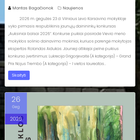
Mantas Bagačionok
Naujienos
2026 m. gegužės 23 d. Vilniaus Levo Karsavino mokykloje
vyko pirmasis respublikinis jaunųjų dainininkų konkursas
„Auksiniai balsai 2026“. Konkurse puikiai pasirodė Vievio meno
mokyklos solinio dainavimo mokiniai, kuriuos parengė mokytojas
ekspertas Rolandas Aidukas. Jaunieji atlikėjai pelnė puikius
konkurso įvertinimus: Lukrecija Grigorjevaitė (A kategorija) – Grand
Prix Nojus Trembo (A kategorija) – I vietos laureatas…
Skaityti
26
Geg
2026