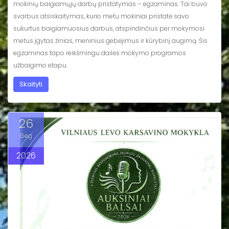
mokinių baigiamųjų darbų pristatymas – egzaminas. Tai buvo
svarbus atsiskaitymas, kurio metu mokiniai pristatė savo
sukurtus baigiamuosius darbus, atspindinčius per mokymosi
metus įgytas žinias, meninius gebėjimus ir kūrybinį augimą. Šis
egzaminas tapo reikšmingu dailės mokymo programos
užbaigimo etapu.
Skaityti
26
Geg
2026